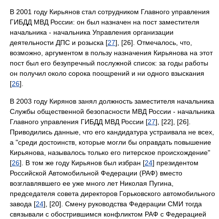
В 2001 году Кирьянов стал сотрудником Главного управления
ГИБДД МВД России: он был назначен на пост заместителя
начальника - начальника Управления организации
деятельности ДПС и розыска [
27
], [26]. Отмечалось, что,
возможно, аргументом в пользу назначения Кирьянова на этот
пост был его безупречный послужной список: за годы работы
он получил около сорока поощрений и ни одного взыскания
[
26
].
В 2003 году Кирянов занял должность заместителя начальника
Службы общественной безопасности МВД России - начальника
Главного управления ГИБДД МВД России [
27
], [22], [26].
Приводились данные, что его кандидатура устраивала не всех,
а "среди достоинств, которые могли бы оправдать повышение
Кирьянова, называлось только его питерское происхождение"
[
26
]. В том же году Кирьянов был избран [
24
] президентом
Российской Автомобильной Федерации (РАФ) вместо
возглавлявшего ее уже много лет Николая Пугина,
председателя совета директоров Горьковского автомобильного
завода [
24
], [20]. Смену руководства Федерации СМИ тогда
связывали с обострившимся конфликтом РАФ с Федерацией