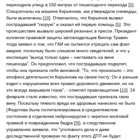
переходила улицу в 150 метрах от пешеходного перехода [
5
].
Спецсигналы на машине Кирьянова, как утверждали очевидцы,
были выключены [
18
]. Отмечалось, что Кирьянов вызвал
пострадавшей "скорую" и оказал ей первую помощь [
5
]. Это
происшествие вызвало широкий резонанс в прессе. Президент
коллегии правовой защиты автовладельцев Виктор Травин
тогда заявил о том, что ГАИ не пытается отрицать сам факт
аварии, поскольку было слишком много свидетелей, и что у
инспекции "выход только один – настаивать на вине
пешехода". Он предположил, что пострадавшую подкупят,
чтобы она признала себя виновной. "То, что произошло – это
апофеоз деятельности Кирьянова на своем посту. Он и раньше
ездил с нарушением всех правил дорожного движения, но на
это всегда закрывали глаза", - отметил правозащитник [
10
]. 14
февраля стало известно, что пострадавшая признала свою
вину. Поскольку тяжкого вреда ее здоровью нанесено не было
(Федотова была госпитализирована в среднетяжелом
состоянии в отделение нейрохирургии с черепно-мозговой
травмой и повреждением бедра [
9
]), в следственном
управлении заявили, что "уголовного дела и даже
доследственной проверки по факту этого ДТП не будет.